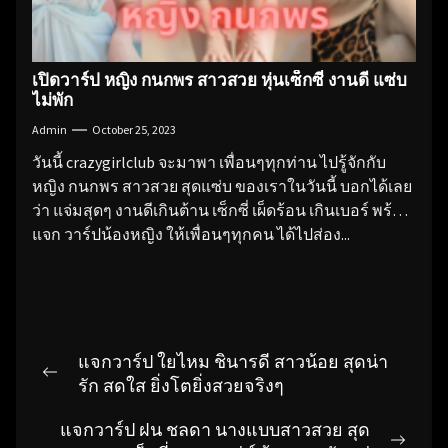
เปิดวาร์ป หญิง กนกพร สาวสวย หุ่นเซ็กซี่ งานดี แซ่บ
ไม่พัก
Admin
October 25, 2023
วันนี้ crazygirlclub จะมาพา เพื่อนๆทุกท่าน ไปรู้จักกับ
หญิง กนกพร สาวสวย สุดแซ่บ ของเราในวันนี้ บอกได้เลย
ว่า แจ่มสุดๆ งานดีเกินต้าน เซ็กซี่ เผ็ดร้อน เกินเบอร์ พร้อม
แจก วาร์ปน้องหญิง ให้เพื่อนๆทุกคน ได้ไปส่อง...
Post
แจกวาร์ป ใยไหม ชินารดี สาวน้อย สุดน่า
navigation
Previous
รัก สดใส ยิ่งโตยิ่งสวยจริงๆ
post:
แจกวาร์ป ฝน ชลดา นางแบบสาวสวย สุด