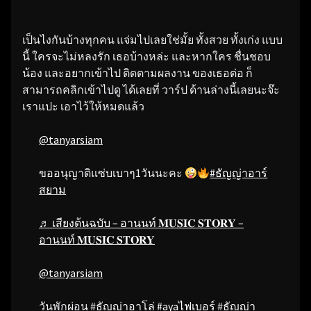
เป็นไงกันบ้างทุกคน แจ่มไปเลยใช่มั้ย ทั้งสวย ทั้งเก่ง แบบ
นี้ ใครจะไม่หลงรัก เธอบ้างหล่ะ และหากใคร ชื่นชอบ
น้อง และอยากเข้าไป ติดตามผลงาน ของเธอต่อ ก็
สามารถคลิกเข้าไปดู ได้เลยที่ วาร์ป ด้านล่างนี้เลยนะจ๊ะ
เราแปะ เอาไว้ให้หมดแล้ว
@tanyarsiam
ขออนุญาติแซ่บเบาๆ1วันนะคะ
#ธัญญ่าอาร์
สยาม
♬ เสียงต้นฉบับ – อานนท์ 𝐌𝐔𝐒𝐈𝐂 𝐒𝐓𝐎𝐑𝐘 –
อานนท์ 𝐌𝐔𝐒𝐈𝐂 𝐒𝐓𝐎𝐑𝐘
@tanyarsiam
วันพักผ่อน
#ธัญญ่าอาโล่
#ayaไฟเบอร์
#ธัญญ่า