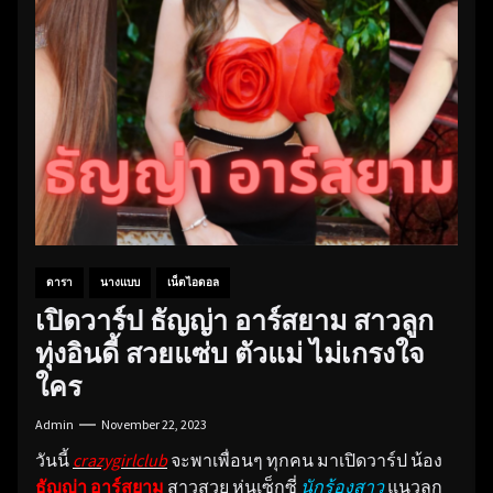
ดารา
นางแบบ
เน็ตไอดอล
เปิดวาร์ป ธัญญ่า อาร์สยาม สาวลูก
ทุ่งอินดี้ สวยแซ่บ ตัวแม่ ไม่เกรงใจ
ใคร
Admin
November 22, 2023
วันนี้
crazygirlclub
จะพาเพื่อนๆ ทุกคน มาเปิดวาร์ป น้อง
ธัญญ่า อาร์สยาม
สาวสวย หุ่นเซ็กซี่
นักร้องสาว
แนวลูก