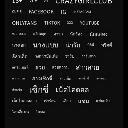
CRAZYGIRLCLUB
18+
20+
AV
IG
FACEBOOK
CUP E
INSTAGRAM
ONLYFANS
TIKTOK
YOUTUBE
XXX
นักแสดง
ดารา
นักร้อง
คลิปหลุด
YOUTUBER
นางแบบ
น่ารัก
พริตตี้
นางเอก
บิกินี่
ลีลาเด็ด
วงการบันเทิง
วาร์ป
วาร์ปสาว
สาวสวย
สวย
สวยหวาน
สตรีมเมอร์
สาวเซ็กซี่
สาวเด็ด
สาวหมวย
สุดเซ็กซี่
สุดแซ่บ
เซ็กซี่
เน็ตไอดอล
หุ่นแซ่บ
แซ่บ
เน็ตไอดอลสาว
เสียว
เร่าร้อน
แฟนคลับ
โอนลี่แฟน
ไอดอล