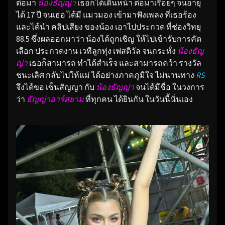
ต่อมา
น้องธัญญ่า
เธอก็ได้เดินหน้า ต่อมาเรื่อยๆ จนอายุ
ได้ 17 ปี จนเธอ ได้มี แมวมอง เข้ามาฟังเพลง ที่เธอร้อง
และได้นำ คลิปเสียง ของน้อง เอาไปประกวด ที่ช่องวิทยุ
88.5 ซึ่งผลออกมาว่า น้องได้ถูกเชิญ ให้ไปเข้ารับการคัด
เลือก ประกวดงาน เวทีลูกทุ่ง เฟสติวัล จนกระทั่ง
น้องธัญ
ญ่า
เธอก็สามารถ ทำได้สำเร็จ และสามารถคว้า รางวัล
ชนะเลิศ กลับไปให้แม่ ได้อย่างภาคภูมิใจ ไม่นานทาง
RS
จึงได้ขอ เซ็นสัญญา กับ
น้องธัญญ่า
จนได้มีชื่อ ในวงการ
ว่า
ธัญญ่าอาร์สยาม
ที่ทุกคน ได้ยินกัน ในวันนี้นั่นเอง