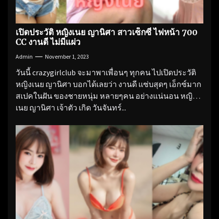
เปิดประวัติ หญิงเนย ญานิศา สาวเซ็กซี่ ไฟหน้า 700
CC งานดี ไม่มีแผ่ว
Admin
November 1, 2023
วันนี้ crazygirlclub จะมาพาเพื่อนๆ ทุกคน ไปเปิดประวัติ
หญิงเนย ญานิศา บอกได้เลยว่า งานดี แซ่บสุดๆ เอ็กซ์มาก
สเปคในฝัน ของชายหนุ่ม หลายๆคน อย่างแน่นอน หญิง
เนย ญานิศา เจ้าตัว เกิด วันจันทร์...