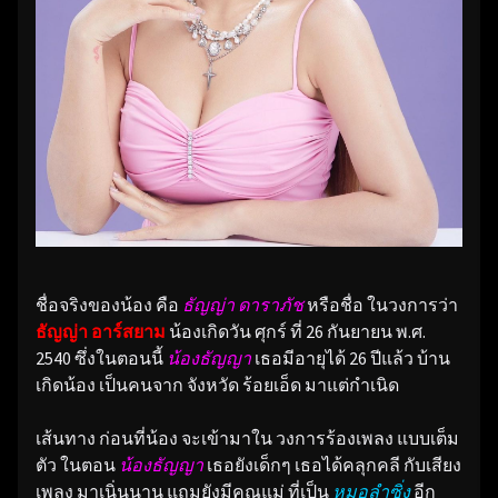
ชื่อจริงของน้อง คือ
ธัญญ่า ดาราภัช
หรือชื่อ ในวงการว่า
ธัญญ่า อาร์สยาม
น้องเกิดวัน ศุกร์ ที่ 26 กันยายน พ.ศ.
2540 ซึ่งในตอนนี้
น้องธัญญา
เธอมีอายุได้ 26 ปีแล้ว บ้าน
เกิดน้อง เป็นคนจาก จังหวัด ร้อยเอ็ด มาแต่กำเนิด
เส้นทาง ก่อนที่น้อง จะเข้ามาใน วงการร้องเพลง แบบเต็ม
ตัว ในตอน
น้องธัญญา
เธอยังเด็กๆ เธอได้คลุกคลี กับเสียง
เพลง มาเนิ่นนาน แถมยังมีคุณแม่ ที่เป็น
หมอลำซิ่ง
อีก