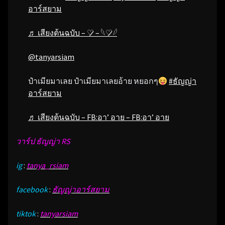
อาร์สยาม
♬ เสียงต้นฉบับ – ♡̷ – 𓆩♡̷𓆪
@tanyarsiam
ป๋าเมียมาเลย ป๋าเมียมาเลยอ้าย หยอกๆ
#ธัญญ่า
อาร์สยาม
♬ เสียงต้นฉบับ – FB:อา’ อาย – FB:อา’ อาย
วาร์ป ธัญญ่า RS
ig
:
tanya_rsiam
facebook
:
ธัญญ่าอาร์สยาม
tiktok
:
tanyarsiam