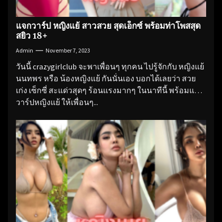
แจกวาร์ป หญิงแย้ สาวสวย สุดเอ็กซ์ พร้อมท่าโพสสุด
สยิว 18+
Admin
November 7, 2023
วันนี้ crazygirlclub จะพาเพื่อนๆ ทุกคน ไปรู้จักกับ หญิงแย้
นนทพร หรือ น้องหญิงแย้ กันนั่นเอง บอกได้เลยว่า สวย
เก่ง เซ็กซี่ สะแด่วสุดๆ ร้อนแรงมากๆ ในนาทีนี้ พร้อมแจก
วาร์ปหญิงแย้ ให้เพื่อนๆ...