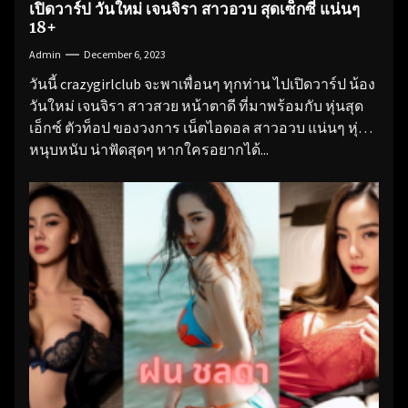
เปิดวาร์ป วันใหม่ เจนจิรา สาวอวบ สุดเซ็กซี่ แน่นๆ
18+
Admin
December 6, 2023
วันนี้ crazygirlclub จะพาเพื่อนๆ ทุกท่าน ไปเปิดวาร์ป น้อง
วันใหม่ เจนจิรา สาวสวย หน้าตาดี ที่มาพร้อมกับ หุ่นสุด
เอ็กซ์ ตัวท็อป ของวงการ เน็ตไอดอล สาวอวบ แน่นๆ หุ่น
หนุบหนับ น่าฟัดสุดๆ หากใครอยากได้...