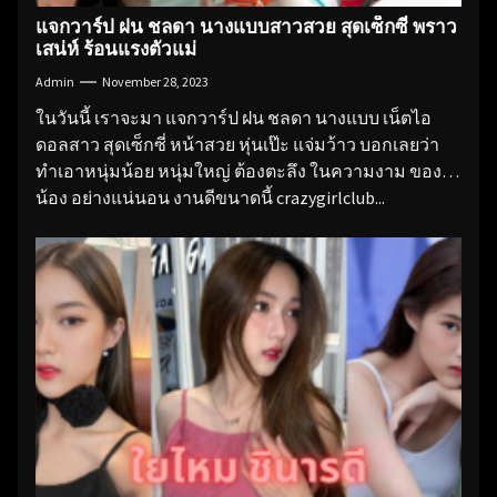
แจกวาร์ป ฝน ชลดา นางแบบสาวสวย สุดเซ็กซี่ พราว
เสน่ห์ ร้อนแรงตัวแม่
Admin
November 28, 2023
ในวันนี้ เราจะมา แจกวาร์ป ฝน ชลดา นางแบบ เน็ตไอ
ดอลสาว สุดเซ็กซี่ หน้าสวย หุ่นเป๊ะ แจ่มว้าว บอกเลยว่า
ทำเอาหนุ่มน้อย หนุ่มใหญ่ ต้องตะลึง ในความงาม ของ
น้อง อย่างแน่นอน งานดีขนาดนี้ crazygirlclub...